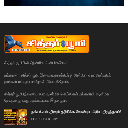
சித்தர் பூமியின் ஆன்மீக அன்பர்களே..!
உங்களை, சித்தர் பூமி இணையதளத்திற்கு அன்போடு வரவேற்பதில்
நாங்கள் மட்டற்ற மகிழ்ச்சி அடைகிறோம்.
சித்தர் பூமி இணைய தள ஆன்மீக செய்திகள் உங்களின் ஆன்மீக
தேடலுக்கு ஒரு படிக்கட்டாக இருக்கும்.
நஷ்டங்கள் தீரவும் தரிசிக்க வேண்டிய அரிய திருத்தலம்!
AUGUST 8, 2026