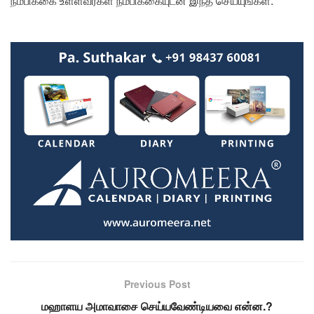
நம்பிக்கை உள்ளவர்கள் நம்பிக்கையுடன் இந்த செய்யுங்கள்.
Previous Post
மஹாளய அமாவாசை செய்யவேண்டியவை என்ன.?