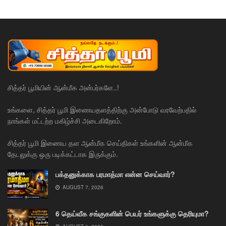
சித்தர் பூமியின் ஆன்மீக அன்பர்களே..!
உங்களை, சித்தர் பூமி இணையதளத்திற்கு அன்போடு வரவேற்பதில்
நாங்கள் மட்டற்ற மகிழ்ச்சி அடைகிறோம்.
சித்தர் பூமி இணைய தள ஆன்மீக செய்திகள் உங்களின் ஆன்மீக
தேடலுக்கு ஒரு படிக்கட்டாக இருக்கும்.
பக்தனுக்காக பரமாத்மா என்ன செய்வார்?
AUGUST 7, 2026
6 தெய்வீக சங்குகளின் பெயர் உங்களுக்கு தெரியுமா?