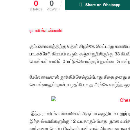
0
0
Share on Whatsapp
SHARES
VIEWS
ராமலிங்க ஸ்வாமி
கும்பகோணத்திற்கு தென் கிழக்கே வெட்டாறு கரையோடு 
பாடகச்சேரி
கிராமம் வரும். தஞ்சாவூரிலிருந்து 33 கி.மீ
பெண்கள் காலில் போட்டுக்கொள்ளும் தண்டை போன்
மேலே ராவணன் தூக்கிச்செல்லும்போது சீதை தனது கால
சொன்னாலும் நான் எழுதப்போவது அங்கே வாழ்ந்த ஒரு
இந்த ராமலிங்க ஸ்வாமிகள் அருட்பா எழுதிய வடலூர் 
இந்த ஸ்வாமிகளுக்கு 12 வயதாகும் போது ஞான உபதேசம
நாய்களை ரொம்ப பிடிக்கும் என்பதால் அவரை பைரவ சித