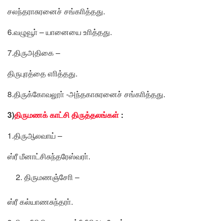
சலந்தராசுரனைச் சங்காித்தது.
6.வழுவூா் – யானையை உாித்தது.
7.திருஅதிகை –
திருபுரத்தை எாித்தது.
8.திருக்கோவலூா் -அந்தகாசுரனைச் சங்காித்தது.
3)
திருமணக் காட்சி திருத்தலங்கள்
:
1.திருஆலவாய் –
ஸ்ரீ மீனாட்சிசுந்தரேஸ்வரா்.
திருமணஞ்சோி –
ஸ்ரீ கல்யாணசுந்தரா்.