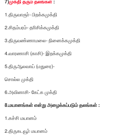
7)
முக்தி தரும் தலங்கள்
:
1.திருவாரூா்- பிறக்கமுக்தி
2.சிதம்பரம்- தாிசிக்கமுக்தி
3.திருவண்ணாமலை- நினைக்கமுக்தி
4.வாரணாசி (காசி)- இறக்கமுக்தி
5.திருஆலவாய் (மதுரை)-
சொல்ல முக்தி
6.அவினாசி- கேட்க முக்தி
8.மயானங்கள் என்று அழைக்கப்படும் தலங்கள் :
1.கச்சி மயானம்
2.திருகடவூா் மயானம்