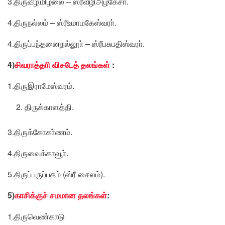
3.திருவீழிமிழலை – ஸ்ரீவீழிஅழகேசா்.
4.திருநல்லம் – ஸ்ரீஉமாமகேஸ்வரா்.
4.திருப்பந்தனைநல்லூா் – ஸ்ரீபசுபதிஸ்வரா்.
4)
சிவராத்தாி விசடேத் தலங்கள்
:
1.திருஇராமேஸ்வரம்.
திருக்காளத்தி.
3.திருக்கோகா்ணம்.
4.திருவைக்காவூா்.
5.திருப்பருப்பதம் (ஸ்ரீ சைலம்).
5)
காசிக்குச் சமமான தலங்கள்
:
1.திருவெண்காடு