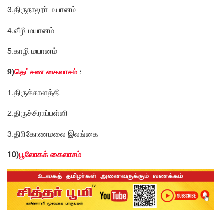
3.திருநாலூா் மயானம்
4.வீழி மயானம்
5.காழி மயானம்
9)
தெட்சண கைலாசம்
:
1.திருக்காளத்தி
2.திருச்சிராப்பள்ளி
3.திாிகோணமலை இலங்கை
10)
பூலோகக் கைலாசம்