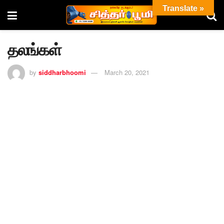
Translate »
தலங்கள்
by
siddharbhoomi
March 20, 2021