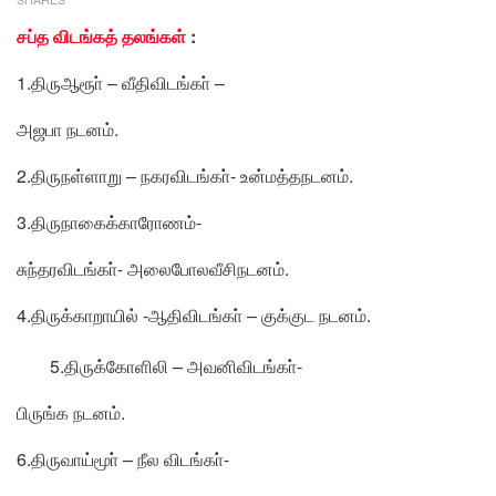
சப்த விடங்கத் தலங்கள்
:
1.திருஆரூா் – வீதிவிடங்கா் –
அஜபா நடனம்.
2.திருநள்ளாறு – நகரவிடங்கா்- உன்மத்தநடனம்.
3.திருநாகைக்காரோணம்-
சுந்தரவிடங்கா்- அலைபோலவீசிநடனம்.
4.திருக்காறாயில் -ஆதிவிடங்கா் – குக்குட நடனம்.
5.திருக்கோளிலி – அவனிவிடங்கா்-
பிருங்க நடனம்.
6.திருவாய்மூா் – நீல விடங்கா்-