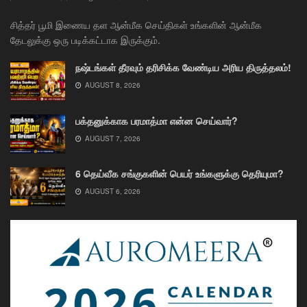
சித்தர் பூமி இணைய தள ஆன்மீக செய்திகள் உங்களின் ஆன்மீக
தேடலுக்கு ஒரு படிக்கட்டாக இருக்கும்.
நஷ்டங்கள் தீரவும் தரிசிக்க வேண்டிய அரிய திருத்தலம்!
AUGUST 8, 2026
பக்தனுக்காக பரமாத்மா என்ன செய்வார்?
AUGUST 7, 2026
6 தெய்வீக சங்குகளின் பெயர் உங்களுக்கு தெரியுமா?
AUGUST 6, 2026