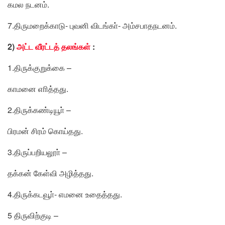
கமல நடனம்.
7.திருமறைக்காடு- புவனி விடங்கா்- அம்சபாதநடனம்.
2)
அட்ட வீரட்டத் தலங்கள்
:
1.திருக்குறுக்கை –
காமனை எாித்தது.
2.திருக்கண்டியூா் –
பிரமன் சிரம் கொய்தது.
3.திருப்பறியலூா் –
தக்கன் கேள்வி அழித்தது.
4.திருக்கடவூா்- எமனை உதைத்தது.
5 திருவிற்குடி –