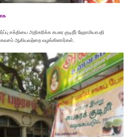
பாக
்பு சக்தியை அதிகரிக்க கபசுர குடிநீர் ஹோமியாபதி
கக் கவசம் ஆகியவற்றை
வழங்கினார்கள்.