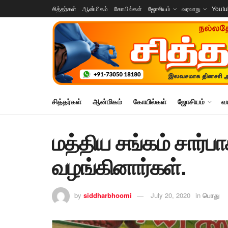
சித்தர்கள்
ஆன்மிகம்
கோயில்கள்
ஜோசியம்
வரலாறு
Yout
சித்தர்கள்
ஆன்மிகம்
கோயில்கள்
ஜோசியம்
வ
மத்திய சங்கம் சார்பாக
வழங்கினார்கள்.
by
siddharbhoomi
July 20, 2020
in
பொது