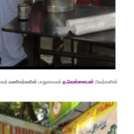
ைவர்
வணிகர்களின்
பாதுகாவலர்
த.வெள்ளையன்
அவர்களின்