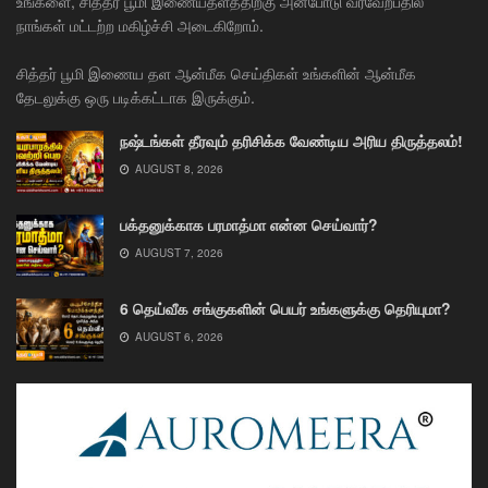
உங்களை, சித்தர் பூமி இணையதளத்திற்கு அன்போடு வரவேற்பதில்
நாங்கள் மட்டற்ற மகிழ்ச்சி அடைகிறோம்.
சித்தர் பூமி இணைய தள ஆன்மீக செய்திகள் உங்களின் ஆன்மீக
தேடலுக்கு ஒரு படிக்கட்டாக இருக்கும்.
நஷ்டங்கள் தீரவும் தரிசிக்க வேண்டிய அரிய திருத்தலம்!
AUGUST 8, 2026
பக்தனுக்காக பரமாத்மா என்ன செய்வார்?
AUGUST 7, 2026
6 தெய்வீக சங்குகளின் பெயர் உங்களுக்கு தெரியுமா?
AUGUST 6, 2026