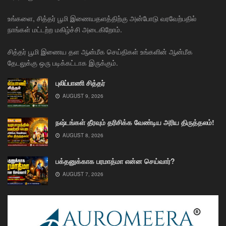
உங்களை, சித்தர் பூமி இணையதளத்திற்கு அன்போடு வரவேற்பதில்
நாங்கள் மட்டற்ற மகிழ்ச்சி அடைகிறோம்.
சித்தர் பூமி இணைய தள ஆன்மீக செய்திகள் உங்களின் ஆன்மீக
தேடலுக்கு ஒரு படிக்கட்டாக இருக்கும்.
புலிப்பாணி சித்தர்
AUGUST 9, 2026
நஷ்டங்கள் தீரவும் தரிசிக்க வேண்டிய அரிய திருத்தலம்!
AUGUST 8, 2026
பக்தனுக்காக பரமாத்மா என்ன செய்வார்?
AUGUST 7, 2026