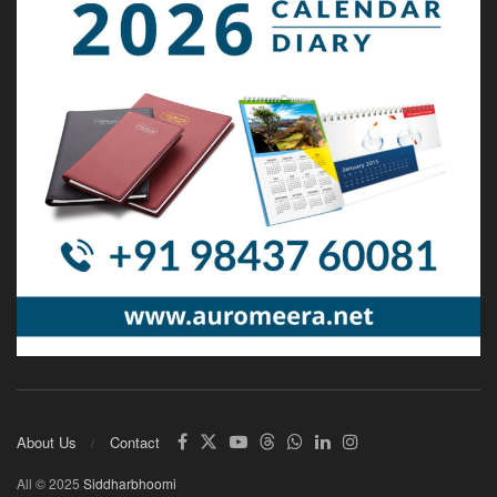
About Us
Contact
All © 2025
Siddharbhoomi