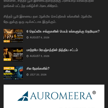
உங்களை, சித்தர் பூமி இணையதளத்திற்கு அன்போடு வரவேற்பதில்
நாங்கள் மட்டற்ற மகிழ்ச்சி அடைகிறோம்.
சித்தர் பூமி இணைய தள ஆன்மீக செய்திகள் உங்களின் ஆன்மீக
தேடலுக்கு ஒரு படிக்கட்டாக இருக்கும்.
6 தெய்வீக சங்குகளின் பெயர் உங்களுக்கு தெரியுமா?
AUGUST 6, 2026
மாற்றமே பிரபஞ்சத்தின் நித்திய சட்டம்
AUGUST 5, 2026
சில நேரங்களில்?
JULY 20, 2026