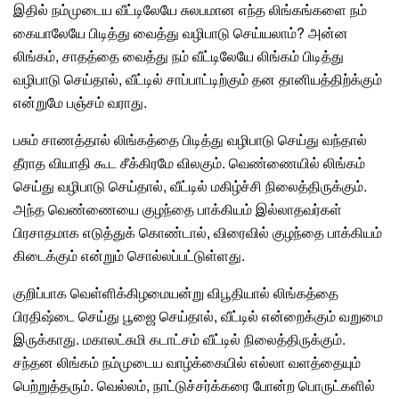
இதில் நம்முடைய வீட்டிலேயே சுலபமான எந்த லிங்கங்களை நம்
கையாலேயே பிடித்து வைத்து வழிபாடு செய்யலாம்? அன்ன
லிங்கம், சாதத்தை வைத்து நம் வீட்டிலேயே லிங்கம் பிடித்து
வழிபாடு செய்தால், வீட்டில் சாப்பாட்டிற்கும் தன தானியத்திற்க்கும்
என்றுமே பஞ்சம் வராது.
பசும் சாணத்தால் லிங்கத்தை பிடித்து வழிபாடு செய்து வந்தால்
தீராத வியாதி கூட சீக்கிரமே விலகும். வெண்ணையில் லிங்கம்
செய்து வழிபாடு செய்தால், வீட்டில்
மகிழ்ச்சி
நிலைத்திருக்கும்.
அந்த வெண்ணையை
குழந்தை பாக்கியம்
இல்லாதவர்கள்
பிரசாதமாக எடுத்துக் கொண்டால், விரைவில் குழந்தை பாக்கியம்
கிடைக்கும் என்றும் சொல்லப்பட்டுள்ளது.
குறிப்பாக வெள்ளிக்கிழமையன்று விபூதியால் லிங்கத்தை
பிரதிஷ்டை செய்து
பூஜை
செய்தால், வீட்டில் என்றைக்கும் வறுமை
இருக்காது.
மகாலட்சுமி
கடாட்சம் வீட்டில் நிலைத்திருக்கும்.
சந்தன லிங்கம் நம்முடைய வாழ்க்கையில் எல்லா வளத்தையும்
பெற்றுத்தரும். வெல்லம், நாட்டுச்சர்க்கரை போன்ற பொருட்களில்