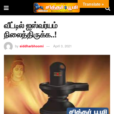
Translate »
வீட்டில் ஐஸ்வர்யம்
நிலைத்திருக்க..!
by
siddharbhoomi
April 3, 2021