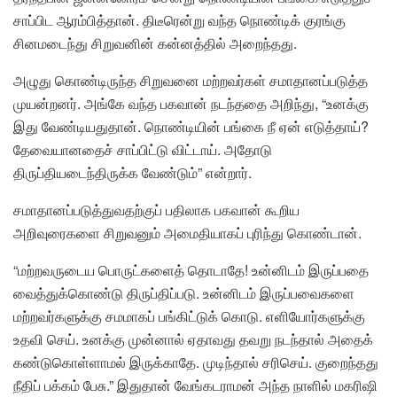
சாப்பிட ஆரம்பித்தான். திடீரென்று வந்த நொண்டிக் குரங்கு
சினமடைந்து சிறுவனின் கன்னத்தில் அறைந்தது.
அழுது கொண்டிருந்த சிறுவனை மற்றவர்கள் சமாதானப்படுத்த
முயன்றனர். அங்கே வந்த பகவான் நடந்ததை அறிந்து, “உனக்கு
இது வேண்டியதுதான். நொண்டியின் பங்கை நீ ஏன் எடுத்தாய்?
தேவையானதைச் சாப்பிட்டு விட்டாய். அதோடு
திருப்தியடைந்திருக்க வேண்டும்” என்றார்.
சமாதானப்படுத்துவதற்குப் பதிலாக பகவான் கூறிய
அறிவுரைகளை சிறுவனும் அமைதியாகப் புரிந்து கொண்டான்.
“மற்றவருடைய பொருட்களைத் தொடாதே! உன்னிடம் இருப்பதை
வைத்துக்கொண்டு திருப்திப்படு. உன்னிடம் இருப்பவைகளை
மற்றவர்களுக்கு சமமாகப் பங்கிட்டுக் கொடு. எளியோர்களுக்கு
உதவி செய். உனக்கு முன்னால் ஏதாவது தவறு நடந்தால் அதைக்
கண்டுகொள்ளாமல் இருக்காதே. முடிந்தால் சரிசெய். குறைந்தது
நீதிப் பக்கம் பேசு.” இதுதான் வேங்கடராமன் அந்த நாளில் மகரிஷி