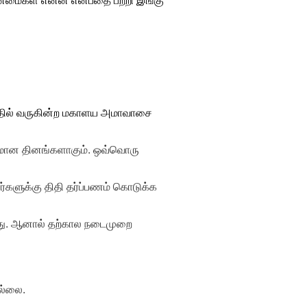
தில் வருகின்ற
மகாளய அமாவாசை
யமான தினங்களாகும். ஒவ்வொரு
களுக்கு திதி தர்ப்பணம் கொடுக்க
்ளது. ஆனால் தற்கால நடைமுறை
ல்லை.