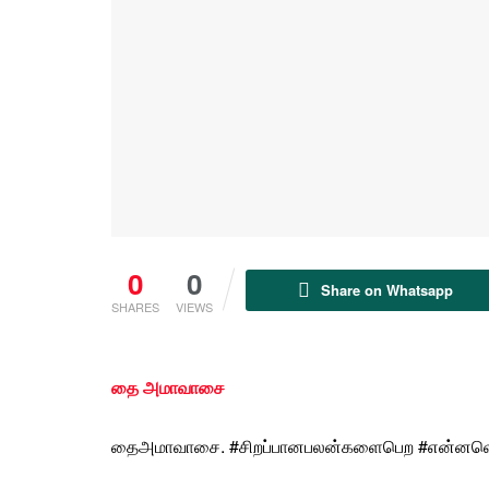
0
0
Share on Whatsapp
SHARES
VIEWS
தை அமாவாசை
தைஅமாவாசை
. #சிறப்பானபலன்களைபெற #என்னவெ