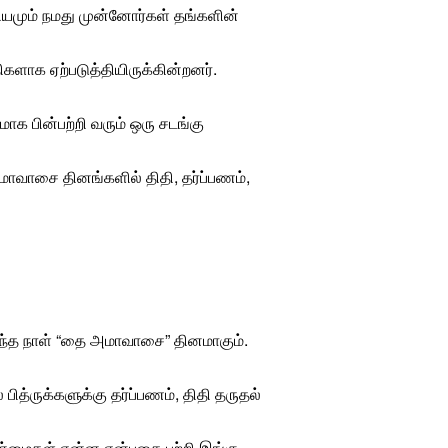
ரியமும் நமது
முன்னோர்கள்
தங்களின்
ிகளாக ஏற்படுத்தியிருக்கின்றனர்.
ாக பின்பற்றி வரும் ஒரு
சடங்கு
மாவாசை
தினங்களில் திதி,
தர்ப்பணம்
,
த நாள் “
தை அமாவாசை
” தினமாகும்.
த்ருக்களுக்கு தர்ப்பணம், திதி தருதல்
நன்மைகள் என்ன என்பதை பற்றி இங்கு