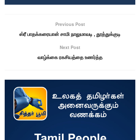
Previous Post
ஸ்ரீ பாதக்கரையான் சாமி நாலுமாவடி , தூத்துக்குடி
Next Post
வாழ்க்கை ரகசியத்தை உணர்த்த