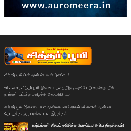
சித்தர் பூமியின் ஆன்மீக அன்பர்களே..!
உங்களை, சித்தர் பூமி இணையதளத்திற்கு அன்போடு வரவேற்பதில்
நாங்கள் மட்டற்ற மகிழ்ச்சி அடைகிறோம்.
சித்தர் பூமி இணைய தள ஆன்மீக செய்திகள் உங்களின் ஆன்மீக
தேடலுக்கு ஒரு படிக்கட்டாக இருக்கும்.
நஷ்டங்கள் தீரவும் தரிசிக்க வேண்டிய அரிய திருத்தலம்!