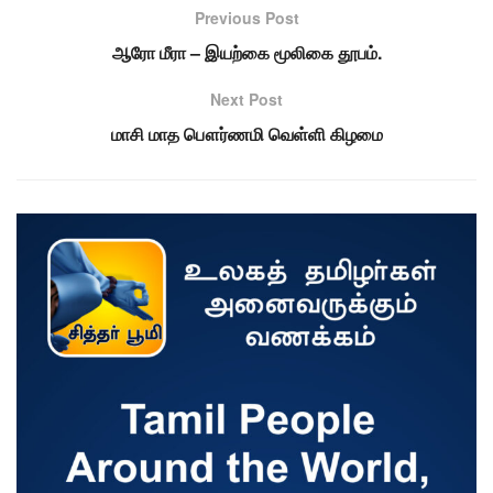
Previous Post
ஆரோ மீரா – இயற்கை மூலிகை தூபம்.
Next Post
மாசி மாத பௌர்ணமி வெள்ளி கிழமை