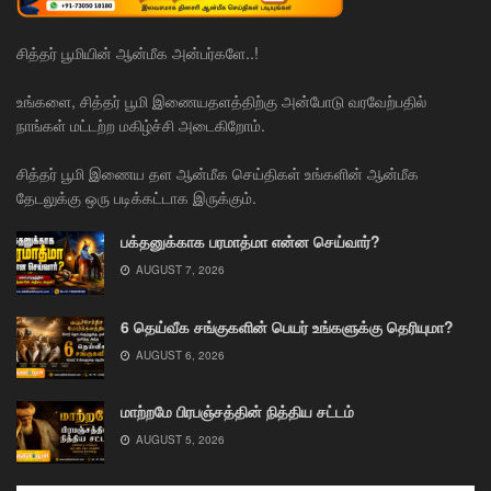
சித்தர் பூமியின் ஆன்மீக அன்பர்களே..!
உங்களை, சித்தர் பூமி இணையதளத்திற்கு அன்போடு வரவேற்பதில்
நாங்கள் மட்டற்ற மகிழ்ச்சி அடைகிறோம்.
சித்தர் பூமி இணைய தள ஆன்மீக செய்திகள் உங்களின் ஆன்மீக
தேடலுக்கு ஒரு படிக்கட்டாக இருக்கும்.
பக்தனுக்காக பரமாத்மா என்ன செய்வார்?
AUGUST 7, 2026
6 தெய்வீக சங்குகளின் பெயர் உங்களுக்கு தெரியுமா?
AUGUST 6, 2026
மாற்றமே பிரபஞ்சத்தின் நித்திய சட்டம்
AUGUST 5, 2026