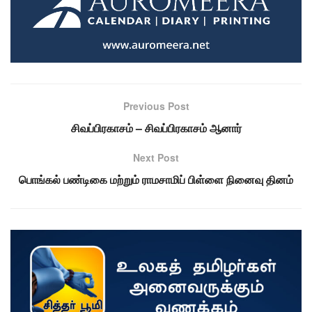
Previous Post
சிவப்பிரகாசம் – சிவப்பிரகாசம் ஆனார்
Next Post
பொங்கல் பண்டிகை மற்றும் ராமசாமிப் பிள்ளை நினைவு தினம்