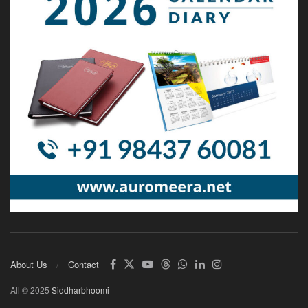
About Us
Contact
All © 2025
Siddharbhoomi