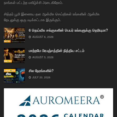
நாங்கள் மட்டற்ற மகிழ்ச்சி அடைகிறோம்.
சித்தர் பூமி இணைய தள ஆன்மீக செய்திகள் உங்களின் ஆன்மீக
தேடலுக்கு ஒரு படிக்கட்டாக இருக்கும்.
6 தெய்வீக சங்குகளின் பெயர் உங்களுக்கு தெரியுமா?
AUGUST 6, 2026
மாற்றமே பிரபஞ்சத்தின் நித்திய சட்டம்
AUGUST 5, 2026
சில நேரங்களில்?
JULY 20, 2026