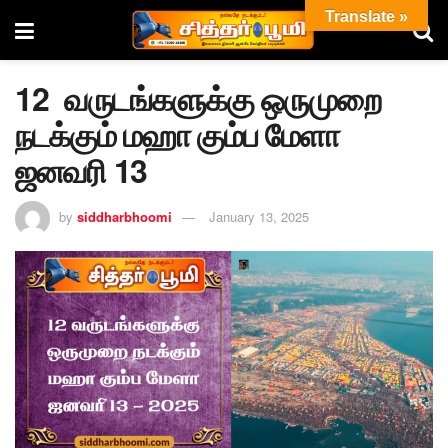
Translate »
12 வருடங்களுக்கு ஒருமுறை
நடக்கும் மஹா கும்ப மேளா
ஜனவரி 13
by
siddharbhoomi
January 13, 2025