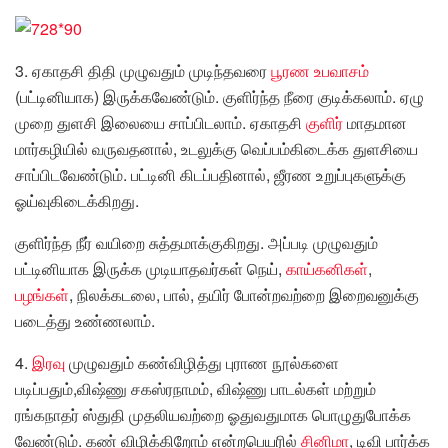
3. ஏகாதசி திதி முழுவதும் முடிந்தவரை
பூரண உபவாசம்
(பட்டினியாக) இருக்கவேண்டும். குளிர்ந்த நீரை குடிக்கலாம். ஏழு
முறை துளசி இலையை சாப்பிடலாம். ஏகாதசி
குளிர்
மாதமான
மார்கழியில் வருவதனால், உடலுக்கு வெப்பம்கிடைக்க துளசியை
சாப்பிடவேண்டும். பட்டினி கிடப்பதினால், ஜீரண உறுப்புகளுக்கு
ஓய்வுகிடைக்கிறது.
குளிர்ந்த நீர் வயிறை சுத்தமாக்குகிறது. அப்படி முழுவதும்
பட்டினியாக இருக்க முடியாதவர்கள் நெய்,
காய்கனிகள்
,
பழங்கள்
, நிலக்கடலை, பால், தயிர் போன்றவற்றை இறைவனுக்கு
படைத்து உண்ணலாம்.
4.
இரவு
முழுவதும் கண்விழித்து புராண நூல்களை
படிப்பதும்,விஷ்ணு சகஸ்ரநாமம், விஷ்ணு பாடல்கள் மற்றும்
ரங்கநாதர் ஸ்துதி முதலியவற்றை ஓதுவதுமாக பொழுதுபோக்க
வேண்டும். கண் விழிக்கிறோம் என்றபெயரில்
சினிமா
, டிவி பார்க்க