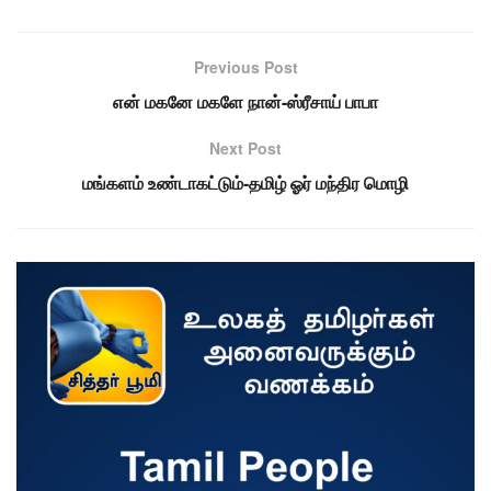
Previous Post
என் மகனே மகளே நான்-ஸ்ரீசாய் பாபா
Next Post
மங்களம் உண்டாகட்டும்-தமிழ் ஓர் மந்திர மொழி