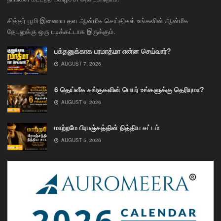
சித்தர் பூமி இணைய தள ஆன்மீக செய்திகள் உங்களின் ஆன்மீக
தேடலுக்கு ஒரு படிக்கட்டாக இருக்கும்.
பக்தனுக்காக பரமாத்மா என்ன செய்வார்?
AUGUST 7, 2026
6 தெய்வீக சங்குகளின் பெயர் உங்களுக்கு தெரியுமா?
AUGUST 6, 2026
மாற்றமே பிரபஞ்சத்தின் நித்திய சட்டம்
AUGUST 5, 2026