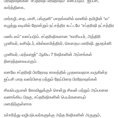
பிரதோஷங்கள் “சப்தரிஷி பிரதோஷம்” எனப்படும். “ஐப்பசி,
கார்த்திகை,
மார்கழி, தை, மாசி, பங்குனி” மாதங்களில் வானில் தமிழின் “வ”
எழுத்து வடிவில் தோன்றும் நட்சத்திர கூட்டமே “சப்தரிஷி நட்சத்திர
மண்டலம்” எனப்படும். சப்தரிஷிகளான “காசியபர், அத்திரி
முனிவர், வசிஷ்டர், விஸ்வாமித்திரர், கௌதம மகரிஷி, ஜமதக்னி
முனிவர், பரத்வாஜர்” ஆகிய 7 ரிஷிகளின் அம்சங்கள்
நிறைந்தவையாகும்.
எனவே சப்தரிஷி பிரதோஷ காலத்தில் முதலாவதாக வருகின்ற
ஐப்பசி மாத வளர்பிறை மற்றும் தேய்பிறை பிரதோஷங்கள்
சிவபெருமான் கோவிலுக்குச் சென்று சிவன் மற்றும் அம்பாளை
வணங்கிய பிறகு, சப்தரிஷிகளின் பெயர்களையும்
மனதிற்குள்ளாக
உச்சரித்து வழிபடுபவர்களுக்கு அந்த ரிஷிகளின் அருளும்,