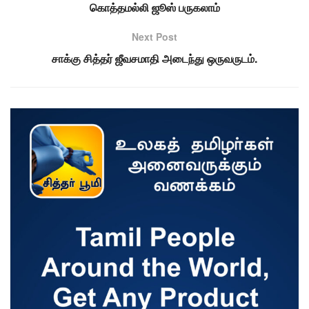
கொத்தமல்லி ஜூஸ் பருகலாம்
Next Post
சாக்கு சித்தர் ஜீவசமாதி அடைந்து ஒருவருடம்.