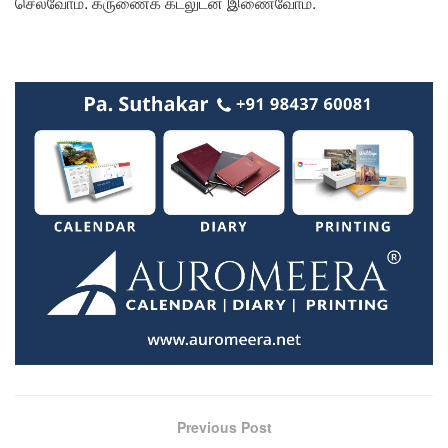
செல்வாேம். கருணைக் கடலுடன் இணைவாேம்.
Previous Post