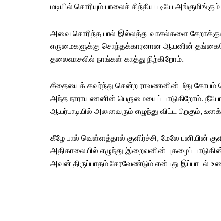
மடியில் சொரியும் பாலைச் சிந்தியபடியே அங்குமிங்கும
அவை சொரிந்த பால் இல்லத்து
வாசல்
களை சேறாக்குக
எருமைகளுக்கு சொந்தக்காரனான ஆயனின்
தங்கை
தலைவாசலில் நாங்கள் காத்து நிற்கிறோம்.
சீதை
யைக் கவர்ந்து சென்ற ராவணனின் மீது கோப
அந்த நாராயணனின் பெருமையைப் பாடுகிறோம். நீயோ, 
ஆயர்பாடியில் அனைவரும் எழுந்து விட்ட பிறகும், உனக்
கீழே பால் வெள்ளத்தால்
குளிர்ச்சி
, மேலே பனியின் 
அதிகாலையில் எழுந்து இறைவனின் புகழைப் பாடுகின்றன
அவன்
திருப்பாதம் சேரவேண்டும் என்பது இப்பாடல் உண