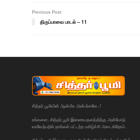
Previous Post
திருப்பாவை பாடல் – 11
சித்தர் பூமியின் ஆன்மீக அன்பர்களே..!
உங்களை, சித்தர் பூமி இணையதளத்திற்கு அன்போடு
வரவேற்பதில் நாங்கள் மட்டற்ற மகிழ்ச்சி அடைகிறோம்.