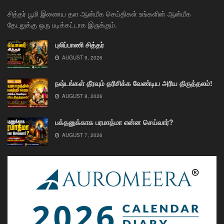
சித்தர் பூமி இணைய தள ஆன்மீக செய்திகள் உங்களின் ஆன்மீக
தேடலுக்கு ஒரு படிக்கட்டாக இருக்கும்.
புலிப்பாணி சித்தர்
AUGUST 9, 2026
நஷ்டங்கள் தீரவும் தரிசிக்க வேண்டிய அரிய திருத்தலம்!
AUGUST 8, 2026
பக்தனுக்காக பரமாத்மா என்ன செய்வார்?
AUGUST 7, 2026