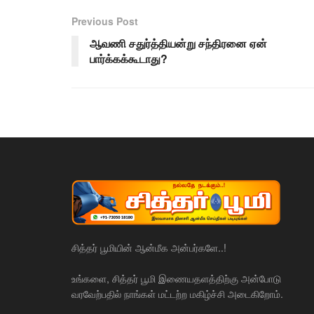
Previous Post
ஆவணி சதுர்த்தியன்று சந்திரனை ஏன்
பார்க்கக்கூடாது?
சித்தர் பூமியின் ஆன்மீக அன்பர்களே..!
உங்களை, சித்தர் பூமி இணையதளத்திற்கு அன்போடு
வரவேற்பதில் நாங்கள் மட்டற்ற மகிழ்ச்சி அடைகிறோம்.