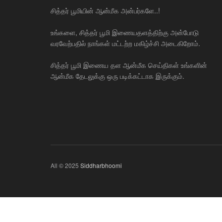
சித்தர் பூமியின் ஆன்மீக அன்பர்களே..!
உங்களை, சித்தர் பூமி இணையதளத்திற்கு அன்போடு
வரவேற்பதில் நாங்கள் மட்டற்ற மகிழ்ச்சி அடைகிறோம்.
சித்தர் பூமி இணைய தள ஆன்மீக செய்திகள் உங்களின்
ஆன்மீக தேடலுக்கு ஒரு படிக்கட்டாக இருக்கும்.
All © 2025
Siddharbhoomi