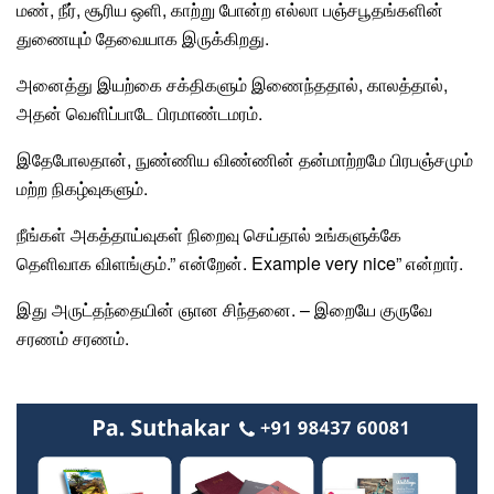
மண்
,
நீர்
,
சூரிய ஒளி
,
காற்று
போன்ற எல்லா பஞ்சபூதங்களின்
துணையும் தேவையாக இருக்கிறது.
அனைத்து இயற்கை
சக்தி
களும் இணைந்ததால், காலத்தால்,
அதன் வெளிப்பாடே
பிரமாண்டமரம்
.
இதேபோலதான், நுண்ணிய விண்ணின் தன்மாற்றமே பிரபஞ்சமும்
மற்ற நிகழ்வுகளும்.
நீங்கள் அகத்தாய்வுகள் நிறைவு செய்தால் உங்களுக்கே
தெளிவாக விளங்கும்.” என்றேன். Example very nice” என்றார்.
இது
அருட்தந்தை
யின் ஞான சிந்தனை. – இறையே குருவே
சரணம் சரணம்.