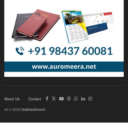
About Us
Contact
All © 2025
Siddharbhoomi