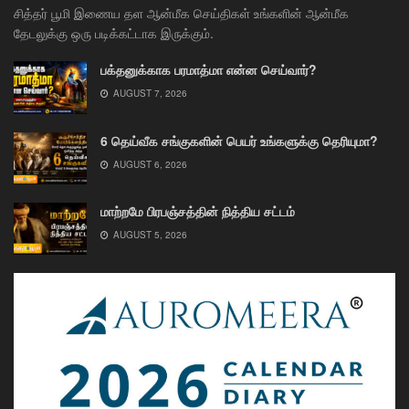
சித்தர் பூமி இணைய தள ஆன்மீக செய்திகள் உங்களின் ஆன்மீக
தேடலுக்கு ஒரு படிக்கட்டாக இருக்கும்.
பக்தனுக்காக பரமாத்மா என்ன செய்வார்?
AUGUST 7, 2026
6 தெய்வீக சங்குகளின் பெயர் உங்களுக்கு தெரியுமா?
AUGUST 6, 2026
மாற்றமே பிரபஞ்சத்தின் நித்திய சட்டம்
AUGUST 5, 2026