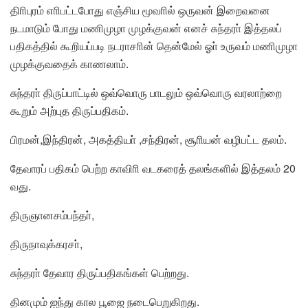
திாிபுரம் எாிபட்டபோது எஞ்சிய மூவாில் ஒருவன் இறைவனை
நடமாடும் போது மணிமுழா முழக்குவன் எனச் சுந்தரா் இத்தலப்
பதிகத்தில் கூறியப்படி நடராசாின் தென்மேல் ஓா் உருவம் மணிமுழா
முழக்குவதைக் காணலாம்.
சுந்தரா் திருப்பாட்டில் ஒவ்வொரு பாடலும் ஒவ்வொரு வரலாற்றை
கூறும் அற்புத திருப்பதிகம்.
பிரமன்,இந்திரன், அகத்தியா் ,சந்திரன், சூாியன் வழிபட்ட தலம்.
தேவாரப் பதிகம் பெற்ற காவிாி வடகரைத் தலங்களில் இத்தலம் 20
வது.
திருஞானசம்பந்தா்,
திருநாவுக்கரசா்,
சுந்தரா் தேவார திருப்பதிகங்கள் பெற்றது.
தினமும் ஐந்து கால பூஜை நடைபெறுகிறது.