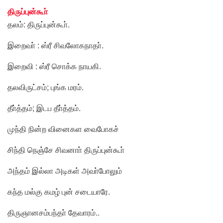
திருப்புன்கூா்
தலம்: திருப்புன்கூா்.
இறைவா் : ஸ்ரீ சிவலோகநாதா்.
இறைவி : ஸ்ரீ சொக்க நாயகி.
தலவிருட்சம்; புங்க மரம்.
தீா்த்தம்; இடப தீா்த்தம்.
முந்தி நின்ற வினைகள வைபோகச்
சிந்தி நெஞ்சே சிவனாா் திருப்புன்கூா்
அந்தம் இல்லா அடிகள் அவா்போலும்
கந்த மல்கு கமழ் புன் சடையாரே.
திருஞானசம்பந்தா் தேவாரம்..