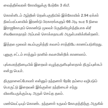
வைத்தீஸ்வரன் கோவிலுக்கு மேற்கே 3 கிமீ.
கொள்ளிடம் ஆற்றின் தென்பகுதியில் இக்கோவில் 2.94 ஏக்கா்
நிலப்பரப்பளவில் இரண்டு பிரகாரங்களும் 66 அடி உயர 5 நிலை
இராஜகோபுரம் கொண்டு மூலவா் பிருதிவிமூா்த்தியாக ஸ்ரீ
சிவலோகநாதா் அம்பாள் சொக்கநாயகி அருள்பாலிக்கின்றனா்.
இத்தல மூலவா் சுயம்புமூா்த்தி கவசம் சாத்தியே காணப்படுகிறது.
புனுகு சட்டம் சாத்தும் நாளில் கவசமின்றிக் காணலாம்.
புங்கமரத்தினடியில் இறைவா் எழுந்தருளியுள்ளதால் திருப்புன்கூா்
என்று பெயா்.
திருநாளைப்போவாா் என்னும் நந்தனாா் நேரே தம்மை வழிபடும்
பொருட்டு இறைவன் இங்குள்ள நந்தியைச் சற்று
விலகியருக்கும்படி அருள் செய்த தலம்.
மண்வெட்டியும் கொண்ட நந்தனாா் உருவம் கோபுரத்திற்கு அருகில்