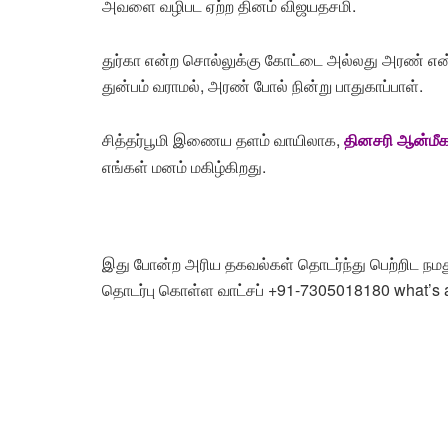
அவளை வழிபட ஏற்ற தினம் விஜயதசமி.
துர்கா என்ற சொல்லுக்கு கோட்டை அல்லது அரண் என
துன்பம் வராமல், அரண் போல் நின்று பாதுகாப்பாள்.
,
சித்தர்பூமி
இணைய
தளம்
வாயிலாக
தினசரி
ஆன்மீ
.
எங்கள்
மனம்
மகிழ்கிறது
இது போன்ற அரிய தகவல்கள் தொடர்ந்து பெற்றிட நமது
தொடர்பு கொள்ள வாட்சப் +91-7305018180 what’s 