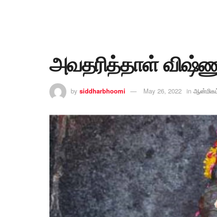
அவதரித்தாள் விஷ்ணு
by
siddharbhoomi
May 26, 2022
in
ஆன்மிகம