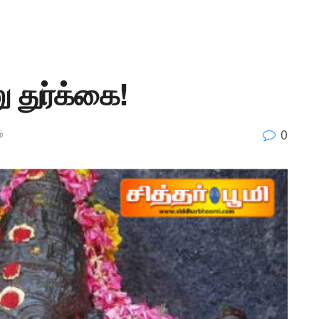
 துர்க்கை!
0
்