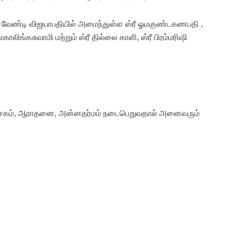
வேண்டி விஜயாபதியில் அமைந்துள்ள ஸ்ரீ ஓமகுண்டகணபதி ,
ாலிங்கசுவாமி மற்றும் ஸ்ரீ தில்லை காளி, ஸ்ரீ பிரம்மரிஷி
பிசேகம், ஆராதனை, அன்னதர்மம் நடைபெறுவதால் அனைவரும்