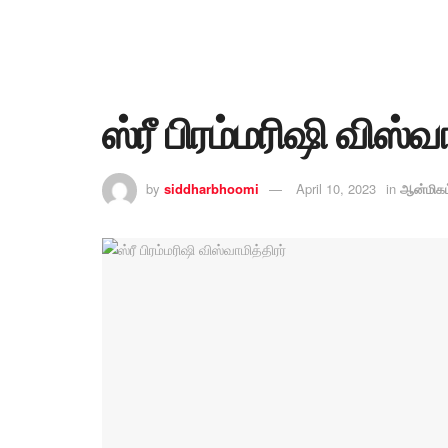
ஸ்ரீ பிரம்மரிஷி விஸ்வா
by
siddharbhoomi
April 10, 2023
in
ஆன்மிகம