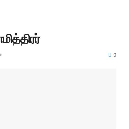
மித்திரர்
0
்