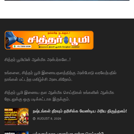
சித்தர் பூமியின் ஆன்மீக அன்பர்களே..!
உங்களை, சித்தர் பூமி இணையதளத்திற்கு அன்போடு வரவேற்பதில்
நாங்கள் மட்டற்ற மகிழ்ச்சி அடைகிறோம்.
சித்தர் பூமி இணைய தள ஆன்மீக செய்திகள் உங்களின் ஆன்மீக
தேடலுக்கு ஒரு படிக்கட்டாக இருக்கும்.
நஷ்டங்கள் தீரவும் தரிசிக்க வேண்டிய அரிய திருத்தலம்!
AUGUST 8, 2026
பக்தனுக்காக பரமாத்மா என்ன செய்வார்?