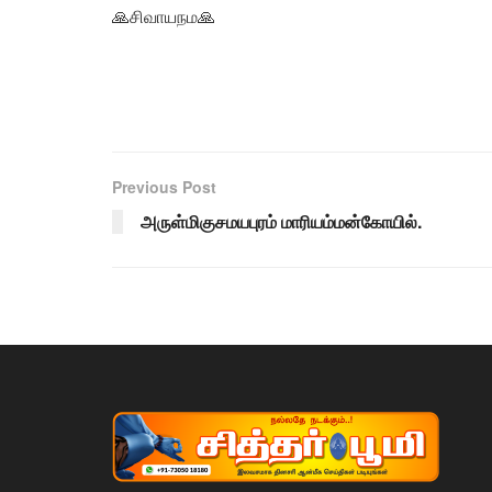
🙏சிவாயநம🙏
Previous Post
அருள்மிகுசமயபுரம் மாரியம்மன்கோயில்.