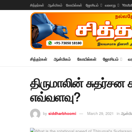
சித்தர்கள்
ஆன்மிகம்
கோயில்கள்
ஜோசியம்
வரலாறு
Youtu
சித்தர்கள்
ஆன்மிகம்
கோயில்கள்
ஜோசியம்
வ
திருமாலின் சுதர்சன 
எவ்வளவு?
by
siddharbhoomi
March 29, 2021
in
ஆன்மி