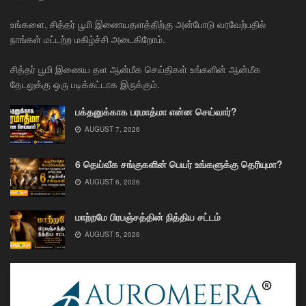
உங்களை, சித்தர் பூமி இணையதளத்திற்கு அன்போடு வரவேற்பதில்
நாங்கள் மட்டற்ற மகிழ்ச்சி அடைகிறோம்.
சித்தர் பூமி இணைய தள ஆன்மீக செய்திகள் உங்களின் ஆன்மீக
தேடலுக்கு ஒரு படிக்கட்டாக இருக்கும்.
பக்தனுக்காக பரமாத்மா என்ன செய்வார்?
AUGUST 7, 2026
6 தெய்வீக சங்குகளின் பெயர் உங்களுக்கு தெரியுமா?
AUGUST 6, 2026
மாற்றமே பிரபஞ்சத்தின் நித்திய சட்டம்
AUGUST 5, 2026