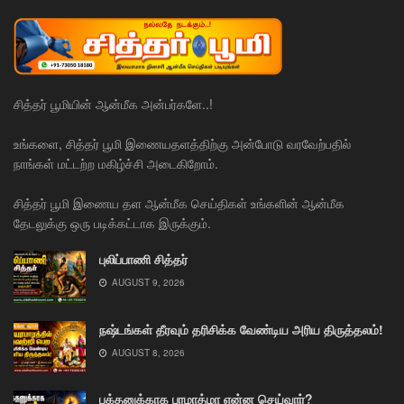
சித்தர் பூமியின் ஆன்மீக அன்பர்களே..!
உங்களை, சித்தர் பூமி இணையதளத்திற்கு அன்போடு வரவேற்பதில்
நாங்கள் மட்டற்ற மகிழ்ச்சி அடைகிறோம்.
சித்தர் பூமி இணைய தள ஆன்மீக செய்திகள் உங்களின் ஆன்மீக
தேடலுக்கு ஒரு படிக்கட்டாக இருக்கும்.
புலிப்பாணி சித்தர்
AUGUST 9, 2026
நஷ்டங்கள் தீரவும் தரிசிக்க வேண்டிய அரிய திருத்தலம்!
AUGUST 8, 2026
பக்தனுக்காக பரமாத்மா என்ன செய்வார்?