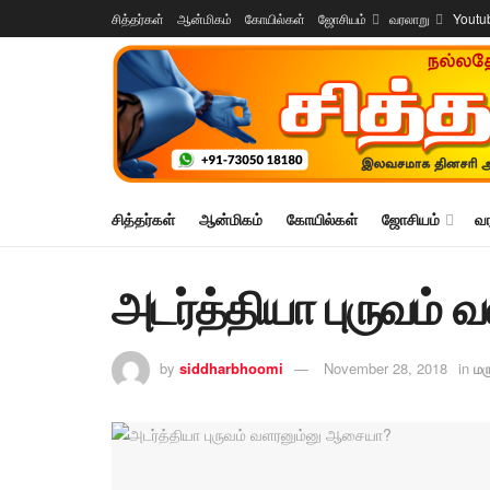
சித்தர்கள்
ஆன்மிகம்
கோயில்கள்
ஜோசியம்
வரலாறு
Youtu
சித்தர்கள்
ஆன்மிகம்
கோயில்கள்
ஜோசியம்
வ
அடர்த்தியா புருவம
by
siddharbhoomi
November 28, 2018
in
மர