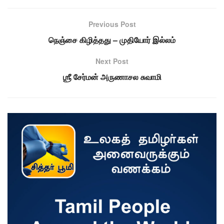
Previous Post
நெஞ்சை கிழித்தது – முதியோர் இல்லம்
Next Post
ஶ்ரீ சேர்மன் அருணாசல சுவாமி