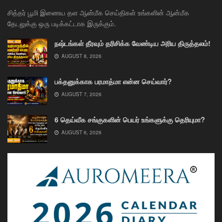
சித்தர் பூமி இணைய தள ஆன்மீக செய்திகள் உங்களின் ஆன்மீக
தேடலுக்கு ஒரு படிக்கட்டாக இருக்கும்.
நஷ்டங்கள் தீரவும் தரிசிக்க வேண்டிய அரிய திருத்தலம்!
AUGUST 8, 2026
பக்தனுக்காக பரமாத்மா என்ன செய்வார்?
AUGUST 7, 2026
6 தெய்வீக சங்குகளின் பெயர் உங்களுக்கு தெரியுமா?
AUGUST 6, 2026