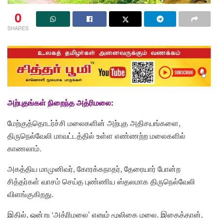
0
SHARES
அற்புதங்கள் நிறைந்த அத்ரிமலை:
மேற்குத்தொடர்ச்சி மலைகளின் அற்புத அதிசயங்களை,
திருநெல்வேலி மாவட்டத்தில் உள்ள எண்ணற்ற மலைகளில்
காணலாம்.
அகத்திய மாமுனிவர், கோரக்கநாதர், தேரையார் போன்ற
சித்தர்கள் வாசம் செய்த புண்ணிய ஸ்தலமாக திருநெல்வேலி
விளங்குகிறது.
இதில், ஒன்று ‘அத்ரிமலை’ எனும் மூலிகை மலை. இதைத்தான்,