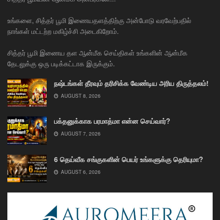
உங்களை, சித்தர் பூமி இணையதளத்திற்கு அன்போடு வரவேற்பதில்
நாங்கள் மட்டற்ற மகிழ்ச்சி அடைகிறோம்.
சித்தர் பூமி இணைய தள ஆன்மீக செய்திகள் உங்களின் ஆன்மீக
தேடலுக்கு ஒரு படிக்கட்டாக இருக்கும்.
நஷ்டங்கள் தீரவும் தரிசிக்க வேண்டிய அரிய திருத்தலம்!
AUGUST 8, 2026
பக்தனுக்காக பரமாத்மா என்ன செய்வார்?
AUGUST 7, 2026
6 தெய்வீக சங்குகளின் பெயர் உங்களுக்கு தெரியுமா?
AUGUST 6, 2026