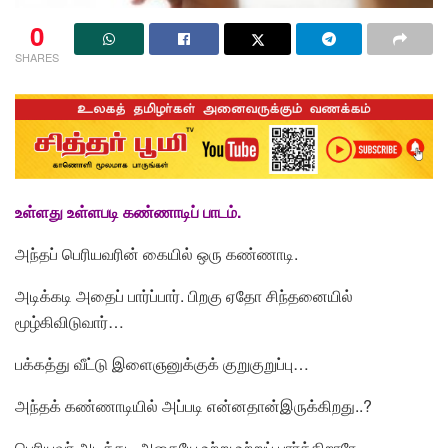
0
SHARES
உள்ளது உள்ளபடி கண்ணாடிப் பாடம்.
அந்தப் பெரியவரின்
கையில் ஒரு கண்ணாடி.
அடிக்கடி அதைப் பார்ப்பார். பிறகு ஏதோ சிந்தனையில்
மூழ்கிவிடுவார்…
பக்கத்து வீட்டு இளைஞனுக்குக் குறுகுறுப்பு…
அந்தக் கண்ணாடியில் அப்படி என்னதான்இருக்கிறது..?
பெரியவர் அடிக்கடி அதையே உற்று உற்றுப் பார்க்கிறாரே