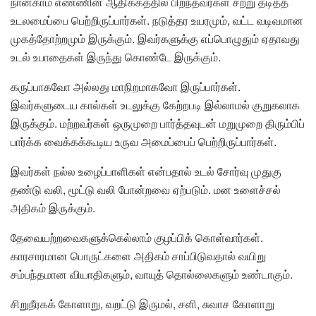
நான்காம் எண்ணின் ஆதிக்கத்தில் பிறந்தவர்கள் சற்று தடித்த
உடலமைப்பை பெற்றிருப்பார்கள். நடுத்தர உயரமும், வட்ட வடிவமான
முகத்தோற்றமும் இருக்கும். இவர்களுக்கு எப்பொழுதும் ஏதாவது
உடல் உபாதைகள் இருந்து கொண்டே இருக்கும்.
கருப்பாகவோ அல்லது மாநிறமாகவோ இருப்பார்கள்.
இவர்களுடைய கால்கள் உடலுக்கு கேற்றபடி இல்லாமல் குறுகலாக
இருக்கும். மற்றவர்கள் ஒருமுறை பார்த்தவுடன் மறுமுறை திரும்பிப்
பார்க்க வைக்கக்கூடிய உருவ அமைப்பைப் பெற்றிருப்பார்கள்.
இவர்கள் நல்ல உழைப்பாளிகள் என்பதால் உடல் சோர்வு முதுகு
தண்டு வலி, மூட்டு வலி போன்றவை ஏற்படும். மன உளைச்சல்
அதிகம் இருக்கும்.
தேவையற்றவைகளுக்கெல்லாம் குழப்பிக் கொள்வார்கள்.
காரசாரமான பொருட்களை அதிகம் சாப்பிடுவதால் வயிறு
சம்பந்தமான வியாதிகளும், வாயுத் தொல்லைகளும் உண்டாகும்.
சிறுநீரகக் கோளாறு, வறட்டு இருமல், சளி, சுவாச கோளாறு