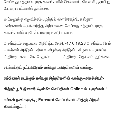
செய்வது உத்தமம். ராகு காலங்களில் செவ்வாய், வெள்ளி, ஞாயிறு
போன்ற நாட்களில் துர்க்கை
அம்மனுக்கு எலுமிச்சம் பழத்தில் விளக்கேற்றி, கஸ்தூரி
மலர்களால் அலங்கரித்து அர்ச்சனை செய்வது உத்தமம். ராகு
காலங்களில் சரபேஸ்வரரையும் வழிபடலாம்.
அதிர்ஷ்டம் தருபவை அதிர்ஷ்ட தேதி, -1,10,19,28 அதிர்ஷ்ட நிறம்
– மஞ்சள் அதிர்ஷ்ட திசை -கிழக்கு அதிர்ஷ்ட கிழமை – ஞாயிறு
அதிர்ஷ்ட கல் – கோமேதகம் அதிர்ஷ்ட தெய்வம்- துர்க்கை
நடக்கட்டும்
நம்புகிறோம்
ஏன்பது
மனிதர்களின்
வாக்கு
.
நம்பினால்
நடக்கும்
என்பது
சித்தர்களின்
வாக்கு
–
அகத்தியர்-
சித்தர்
பூமி
தினசரி
ஆன்மீக
செய்திகள்
Online
ல் படியுங்கள்.
.!
உங்கள் நண்களுக்கு Forward செய்யுங்கள்.
சித்தர் அருள்
கிடைக்கும்..!