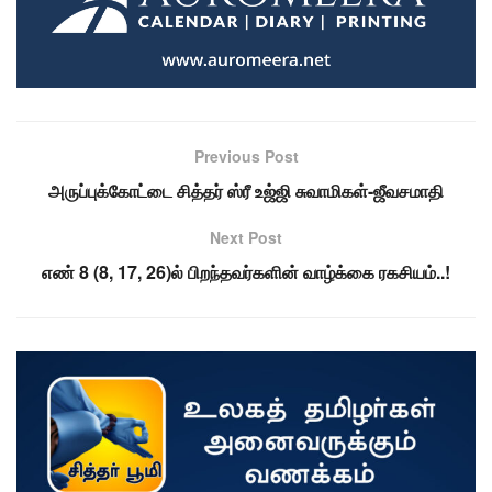
Previous Post
அருப்புக்கோட்டை சித்தர் ஸ்ரீ உஜ்ஜி சுவாமிகள்-ஜீவசமாதி
Next Post
எண் 8 (8, 17, 26)ல் பிறந்தவர்களின் வாழ்க்கை ரகசியம்..!