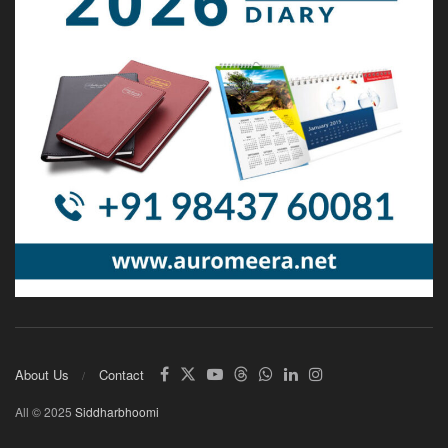
About Us
Contact
All © 2025
Siddharbhoomi