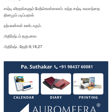
சஷ்டி விரதங்களும் மேற்கொள்ளலாம். கந்த சஷ்டி கவசத்தை
தினமும் படிப்பதால்
நற்பலன்கள் உண்டாகும்.
அதிர்ஷ்டம் தருபவை
அதிர்ஷ்ட தேதி-9,18,27