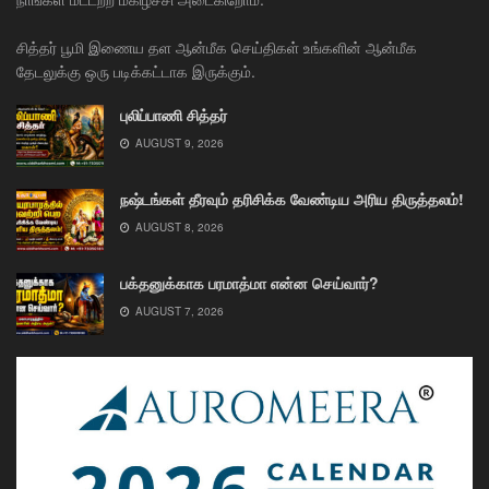
சித்தர் பூமி இணைய தள ஆன்மீக செய்திகள் உங்களின் ஆன்மீக
தேடலுக்கு ஒரு படிக்கட்டாக இருக்கும்.
புலிப்பாணி சித்தர்
AUGUST 9, 2026
நஷ்டங்கள் தீரவும் தரிசிக்க வேண்டிய அரிய திருத்தலம்!
AUGUST 8, 2026
பக்தனுக்காக பரமாத்மா என்ன செய்வார்?
AUGUST 7, 2026