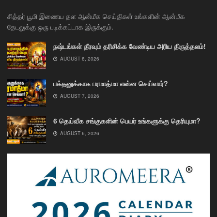
சித்தர் பூமி இணைய தள ஆன்மீக செய்திகள் உங்களின் ஆன்மீக
தேடலுக்கு ஒரு படிக்கட்டாக இருக்கும்.
நஷ்டங்கள் தீரவும் தரிசிக்க வேண்டிய அரிய திருத்தலம்!
AUGUST 8, 2026
பக்தனுக்காக பரமாத்மா என்ன செய்வார்?
AUGUST 7, 2026
6 தெய்வீக சங்குகளின் பெயர் உங்களுக்கு தெரியுமா?
AUGUST 6, 2026