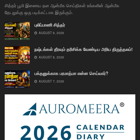
சித்தர் பூமி இணைய தள ஆன்மீக செய்திகள் உங்களின் ஆன்மீக
தேடலுக்கு ஒரு படிக்கட்டாக இருக்கும்.
புலிப்பாணி சித்தர்
AUGUST 9, 2026
நஷ்டங்கள் தீரவும் தரிசிக்க வேண்டிய அரிய திருத்தலம்!
AUGUST 8, 2026
பக்தனுக்காக பரமாத்மா என்ன செய்வார்?
AUGUST 7, 2026