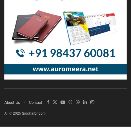
About Us
Contact
All © 2025
Siddharbhoomi