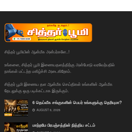
சித்தர் பூமியின் ஆன்மீக அன்பர்களே..!
உங்களை, சித்தர் பூமி இணையதளத்திற்கு அன்போடு வரவேற்பதில்
நாங்கள் மட்டற்ற மகிழ்ச்சி அடைகிறோம்.
சித்தர் பூமி இணைய தள ஆன்மீக செய்திகள் உங்களின் ஆன்மீக
தேடலுக்கு ஒரு படிக்கட்டாக இருக்கும்.
6 தெய்வீக சங்குகளின் பெயர் உங்களுக்கு தெரியுமா?
AUGUST 6, 2026
மாற்றமே பிரபஞ்சத்தின் நித்திய சட்டம்