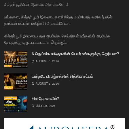
சித்தர் பூமியின் ஆன்மீக அன்பர்களே..!
உங்களை, சித்தர் பூமி இணையதளத்திற்கு அன்போடு வரவேற்பதில்
நாங்கள் மட்டற்ற மகிழ்ச்சி அடைகிறோம்.
சித்தர் பூமி இணைய தள ஆன்மீக செய்திகள் உங்களின் ஆன்மீக
தேடலுக்கு ஒரு படிக்கட்டாக இருக்கும்.
6 தெய்வீக சங்குகளின் பெயர் உங்களுக்கு தெரியுமா?
AUGUST 6, 2026
மாற்றமே பிரபஞ்சத்தின் நித்திய சட்டம்
AUGUST 5, 2026
சில நேரங்களில்?
JULY 20, 2026