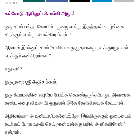
SHARES
கல்லோடு ஆயினும் சொல்லி அழு..!
ஒரு சிலா் பக்தி ,கோயில் , பூஜை என்று இருந்தால் வாழ்க்கை
சிறக்கும் என்று சொல்கிறாா்கள்..!
ஆனால் இன்னும் சிலா்,”சாமியாவது,பூதமாவது,நடக்குறதுதான்
நடக்கும் என்கிறாா்கள்”.
எது சாி?
ஒருமுறை
ஶ்ரீ ஆதிசங்கரா்,
ஒரு கிராமத்தின் வழியே போய்க் கொண்டிருந்தபோது, அவரைக்
கண்ட ஏழை விவசாயி ஒருவன்.இதே கேள்வியைக் கேட்டான்.
ஆதிசங்கரா் அவனிடம்,”மகனே,இதோ இங்கிருக்கும் ஓடையைக்
கடந்துப் போக உதவி செய்.நான் உன்க்கு பதில் அளிக்கிறேன்!”
என்றாா்.