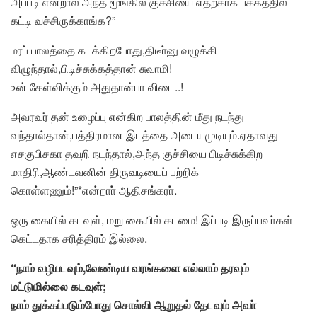
அப்படி என்றால் அந்த மூங்கில் குச்சியை எதற்காக பக்கத்தில்
கட்டி வச்சிருக்காங்க?”
மரப் பாலத்தை கடக்கிறபோது,திடீா்னு வழுக்கி
விழுந்தால்,பிடிச்சுக்கத்தான் சுவாமி!
உன் கேள்விக்கும் அதுதான்பா விடை..!
அவரவர் தன் உழைப்பு என்கிற பாலத்தின் மீது நடந்து
வந்தால்தான்,பத்திரமான இடத்தை அடையமுடியும்.ஏதாவது
எசகுபிசகா தவறி நடந்தால்,அந்த குச்சியை பிடிச்சுக்கிற
மாதிரி,ஆண்டவனின் திருவடியைப் பற்றிக்
கொள்ளணும்!”*என்றாா் ஆதிசங்கரா்.
ஒரு கையில் கடவுள், மறு கையில் கடமை! இப்படி இருப்பவா்கள்
கெட்டதாக சரித்திரம் இல்லை.
“நாம் வழிபடவும்,வேண்டிய வரங்களை எல்லாம் தரவும்
மட்டுமில்லை கடவுள்;
நாம் துக்கப்படும்போது சொல்லி ஆறுதல் தேடவும் அவா்