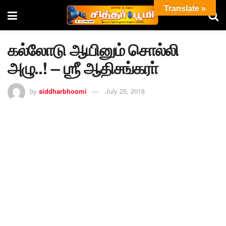
Translate »
கல்லோடு ஆயினும் சொல்லி
அழு..! – ஶ்ரீ ஆதிசங்கரா்
by
siddharbhoomi
July 25, 2018