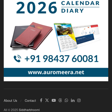
About Us
Contact
All © 2025
Siddharbhoomi