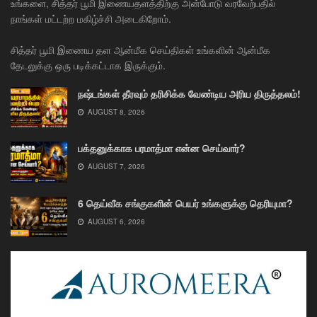
உங்களை, சித்தர் பூமி இணையதளத்திற்கு அன்போடு வரவேற்பதில்
நாங்கள் மட்டற்ற மகிழ்ச்சி அடைகிறோம்.
சித்தர் பூமி இணைய தள ஆன்மீக செய்திகள் உங்களின் ஆன்மீக
தேடலுக்கு ஒரு படிக்கட்டாக இருக்கும்.
நஷ்டங்கள் தீரவும் தரிசிக்க வேண்டிய அரிய திருத்தலம்!
AUGUST 8, 2026
பக்தனுக்காக பரமாத்மா என்ன செய்வார்?
AUGUST 7, 2026
6 தெய்வீக சங்குகளின் பெயர் உங்களுக்கு தெரியுமா?
AUGUST 6, 2026