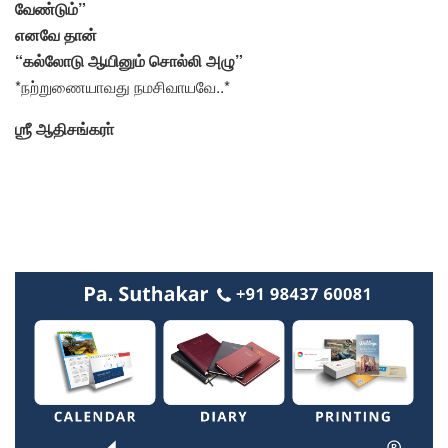
வேண்டும்”
எனவே தான்
“கல்லோடு ஆயினும் சொல்லி அழு”
*நற்றுணையாவது நமசிவாயவே..*
ஶ்ரீ
ஆதிசங்கரா்