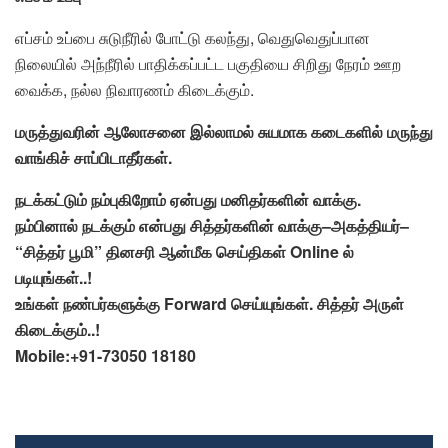
எப்சம் உப்பை சுடுநீரில் போட்டு கலந்து, வெதுவெதுப்பான
நிலையில் அந்நீரில் பாதிக்கப்பட்ட பகுதியை சிறிது நேரம் ஊற
வைக்க, நல்ல நிவாரணம் கிடைக்கும்.
மருத்துவரின்
ஆலோசனை
இல்லாமல்
சுயமாக
கடைகளில்
மருந்து
வாங்கிச்
சாப்பிடாதீர்கள்
.
நடக்கட்டும்
நம்புகிறோம்
ஏன்பது
மனிதர்களின்
வாக்கு
.
நம்பினால்
நடக்கும்
என்பது
சித்தர்களின்
வாக்கு
–
அகத்தியர்
–
“
சித்தர்
பூமி
”
தினசரி
ஆன்மீக
செய்திகள்
Online
ல்
படியுங்கள்
..!
உங்கள்
நண்பர்களுக்கு
Forward
செய்யுங்கள்
.
சித்தர்
அருள்
கிடைக்கும்
..!
Mobile:+91-73050 18180