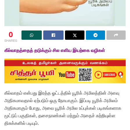
0
SHARES
கீல்வாதத்தைத் தடுக்கும் சில எளிய இயற்கை வழிகள்
கீல்வாதம் என்பது இரத்த ஓட்டத்தில் யூரிக் அமிலத்தின் அளவு
அதிகமாவதால் ஏற்படும் ஒரு நோயாகும். இப்படி யூரிக் அம
ிலம்
அதிகமாகும் போது, அவை யூரிக் அமில உப்புக்கள்
படிகங்களாக
மூட்டுப் பகுதிகள், தசைநாண்கள் மற்றும் அதைச் சுற்றியுள்ள
திசுக்களில் படியும்.