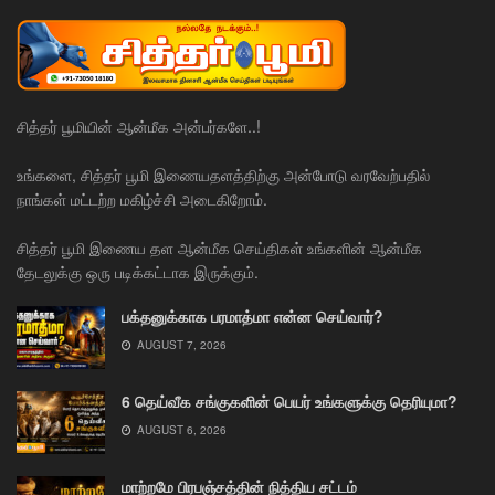
சித்தர் பூமியின் ஆன்மீக அன்பர்களே..!
உங்களை, சித்தர் பூமி இணையதளத்திற்கு அன்போடு வரவேற்பதில்
நாங்கள் மட்டற்ற மகிழ்ச்சி அடைகிறோம்.
சித்தர் பூமி இணைய தள ஆன்மீக செய்திகள் உங்களின் ஆன்மீக
தேடலுக்கு ஒரு படிக்கட்டாக இருக்கும்.
பக்தனுக்காக பரமாத்மா என்ன செய்வார்?
AUGUST 7, 2026
6 தெய்வீக சங்குகளின் பெயர் உங்களுக்கு தெரியுமா?
AUGUST 6, 2026
மாற்றமே பிரபஞ்சத்தின் நித்திய சட்டம்