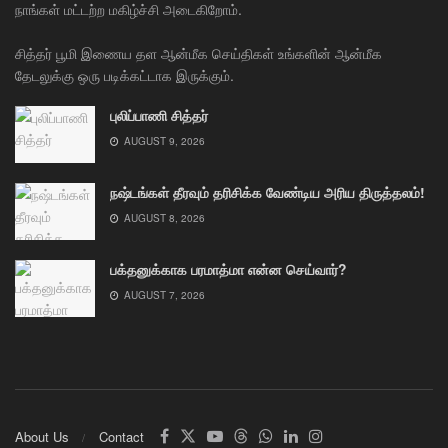
நாங்கள் மட்டற்ற மகிழ்ச்சி அடைகிறோம்.
சித்தர் பூமி இணைய தள ஆன்மீக செய்திகள் உங்களின் ஆன்மீக
தேடலுக்கு ஒரு படிக்கட்டாக இருக்கும்.
புலிப்பாணி சித்தர்
AUGUST 9, 2026
நஷ்டங்கள் தீரவும் தரிசிக்க வேண்டிய அரிய திருத்தலம்!
AUGUST 8, 2026
பக்தனுக்காக பரமாத்மா என்ன செய்வார்?
AUGUST 7, 2026
About Us
Contact