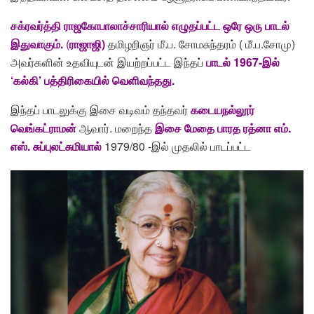
சக்ரவர்த்தி ராஜகோபாலாச்சாரியால் எழுதப்பட்ட ஒரே ஒரு பாடல்
இதுவாகும்.
(
ராஜாஜி)
தமிழறிஞர் மீ.ப. சோமசுந்தரம் ( மீ.ப.சோமு)
அவர்களின் உதவியுடன் இயற்றப்பட்ட இந்தப்
பாடல் 1967-இல்
‘கல்கி’ பத்திரிகையில் வெளிவந்தது.
இந்தப் பாடலுக்கு இசை வடிவம் தந்தவர்
கடையநல்லூர்
வெங்கட்ராமன்
ஆவார். மறைந்த
இசை மேதை பாரத ரத்னா எம்.
எஸ். சுப்புலட்சுமியால்
1979/80 -இல் முதலில் பாடப்பட்ட