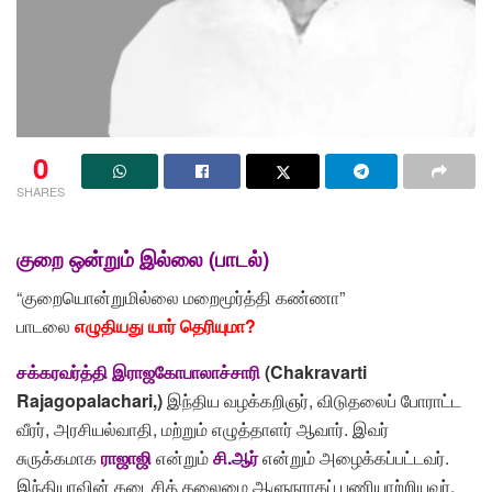
0
SHARES
குறை ஒன்றும் இல்லை (பாடல்)
“குறையொன்றுமில்லை மறைமூர்த்தி கண்ணா”
பாடலை
எழுதியது யார் தெரியுமா?
சக்கரவர்த்தி இராஜகோபாலாச்சாரி
(Chakravarti
Rajagopalachari,)
இந்திய வழக்கறிஞர், விடுதலைப் போராட்ட
வீரர், அரசியல்வாதி, மற்றும் எழுத்தாளர் ஆவார். இவர்
சுருக்கமாக
ராஜாஜி
என்றும்
சி.ஆர்
என்றும் அழைக்கப்பட்டவர்.
இந்தியாவின் கடைசித் தலைமை ஆளுநராகப் பணியாற்றியவர்.