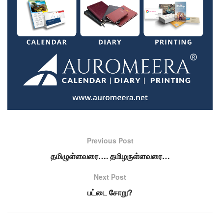
Previous Post
தமிழுள்ளவரை…. தமிழருள்ளவரை…
Next Post
பட்டை சோறு?