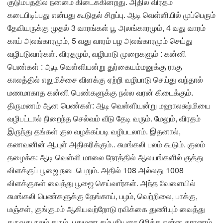
குடும்பத்தில் நன்மை கிடைக்கின்றது. அதில் விரதம்
கடைபிடிப்பது என்பது கூடுதல் சிறப்பு. ஆடி வெள்ளியில் முப்பெரும்
தேவியருக்கு முதல் 3 வாரங்கள் பூ அலங்காரமும், 4 வது வாரம்
காய் அலங்காரமும், 5 வது வாரம் பழ அலங்காரமும் செய்து
வழிபடுவார்கள். விரதமும், வழிபாடு முறைகளும் : கன்னி
பெண்கள் : ஆடி வெள்ளியன்று துர்கையம்மனுக்கு ராகு
காலத்தில் எலுமிச்சை விளக்கு ஏற்றி வழிபாடு செய்து வந்தால்
மணமாகாத கன்னி பெண்களுக்கு நல்ல வரன் கிடைக்கும்.
திருமணம் ஆன பெண்கள்: ஆடி வெள்ளியன்று மஹாலக்ஷ்மியை
வழிபட்டால் நிறைந்த செல்வம் வீடு தேடி வரும். மேலும், விரதம்
இருந்து தங்கள் குல வழக்கப்படி வழிபடலாம். இதனால்,
கணவனின் ஆயுள் அதிகரிக்கும்.. சுமங்கலி பலம் கூடும். குலம்
தழைக்க: ஆடி வெள்ளி மாலை நேரத்தில் ஆலயங்களில் குத்து
விளக்குப் பூஜை நடைபெறும். அதில் 108 அல்லது 1008
விளக்குகள் வைத்து பூஜை செய்வார்கள். அந்த வேளையில்
சுமங்கலி பெண்களுக்கு தேங்காய், பழம், வெற்றிலை, பாக்கு,
மஞ்சள், குங்குமம் ஆகியவற்றோடு ரவிக்கை துணியும் வைத்து
தருவது நலம் தரும். புதுமண தம்பதியரை பிரிக்க என்ன காரணம்