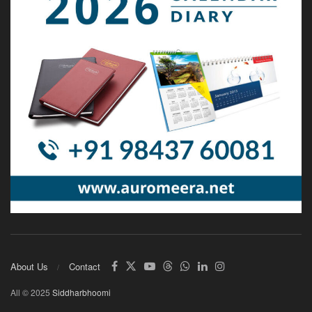
About Us
Contact
All © 2025
Siddharbhoomi