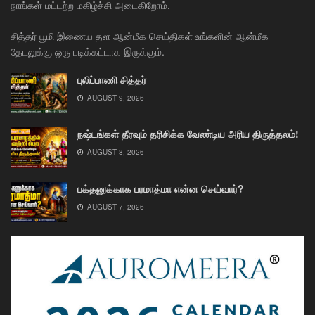
நாங்கள் மட்டற்ற மகிழ்ச்சி அடைகிறோம்.
சித்தர் பூமி இணைய தள ஆன்மீக செய்திகள் உங்களின் ஆன்மீக
தேடலுக்கு ஒரு படிக்கட்டாக இருக்கும்.
புலிப்பாணி சித்தர்
AUGUST 9, 2026
நஷ்டங்கள் தீரவும் தரிசிக்க வேண்டிய அரிய திருத்தலம்!
AUGUST 8, 2026
பக்தனுக்காக பரமாத்மா என்ன செய்வார்?
AUGUST 7, 2026