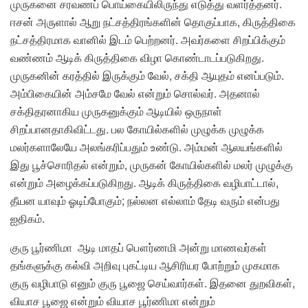
முருகனை சரவணப் பொய்கையிலிருந்து எடுத்து வளர்த்தனர்.
ஈசன் அருளால் ஆறு நட்சத்திரங்களின் தொகுப்பாக, கிருத்திகை
நட்சத்திரமாக வானில் இடம் பெற்றனர். அவர்களை சிறப்பிக்கும்
வண்ணம் ஆடிக் கிருத்திகை விழா கொண்டாடப்படுகிறது.
முருகனின் கரத்தில் இருக்கும் வேல், சக்தி ஆயுதம் எனப்படும்.
அம்பிகையின் அம்சமே வேல் என்றும் சொல்வர். அதனால்
சக்திதரனாகிய முருகனுக்கும் ஆடியில் ஒருநாள்
சிறப்பானதாகிவிட்டது. பல கோயில்களில் முழுக்க முழுக்க
மலர்களாலேயே அலங்கரிப்பதும் உண்டு. அம்மன் ஆலயங்களில்
இது பூச்சொரிதல் என்றும், முருகன் கோயில்களில் மலர் முழுக்கு
என்றும் அழைக்கப்படுகிறது. ஆடிக் கிருத்திகை வழிபாட்டால்,
தீயன யாவும் ஓடிப்போகும்; நல்லன எல்லாம் தேடி வரும் என்பது
ஐதிகம்.
குரு பூர்ணிமா ஆடி மாதப் பௌர்ணமி அன்று மாணவர்கள்
தங்களுக்கு கல்வி அறிவு புகட்டிய ஆசிரியர போற்றும் முகமாக
குரு வழிபாடு எனும் குரு பூஜை
செய்வார்கள். இதனை துறவிகள்,
வியாச பூஜை என்றும் வியாச பூர்ணிமா என்றும்