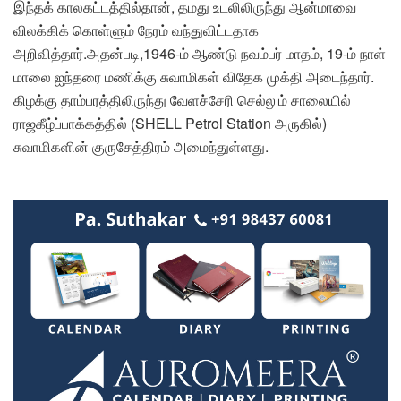
இந்தக் காலகட்டத்தில்தான், தமது உடலிலிருந்து ஆன்மாவை
விலக்கிக் கொள்ளும் நேரம் வந்துவிட்டதாக
அறிவித்தார்.அதன்படி,1946-ம் ஆண்டு நவம்பர் மாதம், 19-ம் நாள்
மாலை ஐந்தரை மணிக்கு சுவாமிகள் விதேக முக்தி அடைந்தார்.
கிழக்கு தாம்பரத்திலிருந்து வேளச்சேரி செல்லும் சாலையில்
ராஜகீழ்ப்பாக்கத்தில் (SHELL Petrol Station அருகில்)
சுவாமிகளின் குருசேத்திரம் அமைந்துள்ளது.