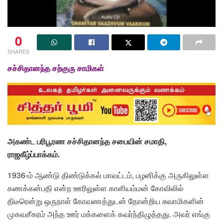
0
SHARES
சச்சிதானந்த சற்குரு சாமிகள்
அகண்ட பரிபூரண சச்சிதானந்த சபையின் சமாதி,
ராஜகீழ்ப்பாக்கம்.
1936-ம் ஆண்டு திண்டுக்கல் மாவட்டம், பழனிக்கு அருகிலுள்ள
கணக்கன்பதி என்ற ஊரிலுள்ள காளியம்மன் கோவிலில்
திடீரென்று ஒருநாள் கோவணத்துடன் தோன்றிய சுவாமிகளின்
முகவசீகரம் அந்த ஊர் மக்களைக் கவர்ந்திழுத்தது. அவர் எங்கு