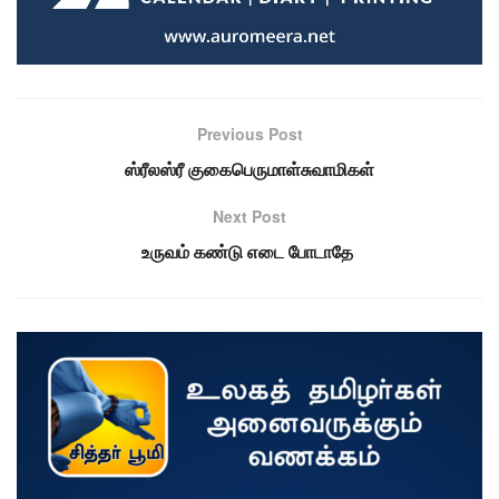
Previous Post
ஸ்ரீலஸ்ரீ குகைபெருமாள்சுவாமிகள்
Next Post
உருவம் கண்டு எடை போடாதே