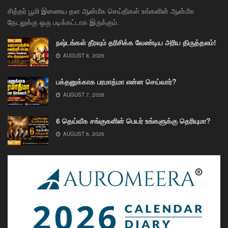
சித்தர் பூமி இணைய தள ஆன்மீக செய்திகள் உங்களின் ஆன்மீக
தேடலுக்கு ஒரு படிக்கட்டாக இருக்கும்.
நஷ்டங்கள் தீரவும் தரிசிக்க வேண்டிய அரிய திருத்தலம்!
AUGUST 8, 2026
பக்தனுக்காக பரமாத்மா என்ன செய்வார்?
AUGUST 7, 2026
6 தெய்வீக சங்குகளின் பெயர் உங்களுக்கு தெரியுமா?
AUGUST 6, 2026