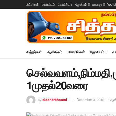
சித்தர்கள்
ஆன்மிகம்
கோயில்கள்
ஜோசியம்
வரலாறு
Youtu
சித்தர்கள்
ஆன்மிகம்
கோயில்கள்
ஜோசியம்
வ
செல்வவளம்,நிம்மதி,
1முதல்20வரை
by
siddharbhoomi
December 3, 2018
in
ஆன்