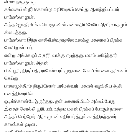
விஸ்வநாதருக்கு
கங்கையின் நீர் கொண்டு அபிஷேகம் செய்து ஆனந்தப்பட்டார்
பரமேஸ்வர ஐயர்.
அந்த ஜோதிர்லிங்க சொரூபனின் சன்னதியிலேயே ஆசிர்வாதமும்
கிடைத்தது.
பரமேஸ்வரா இந்த காசிவிஸ்வநாதனே உனக்கு மகனாகப் பிறக்க
போகிறான் பார்,
என்று அங்கே ஓர் அசரீரி வாக்கு எழுந்தது. மனம் மகிழ்ந்தார்
பரமேஸ்வர ஐயர். அதன்
பின் பூரி, திருப்பதி, ராமேஸ்வரம் முதலான கோயில்களை தரிசனம்
செய்து
பாலசமுத்திரம் திரும்பினார் பரமேஸ்வரர். மகான் வழங்கிய ஆசி
மனத்திரையில்
ஓடிக்கொண்டே இருந்தது. தன் மனைவியிடம் அவ்வப்போது
இதைச் சொல்லி பூரிப்பார். உத்தம மகன் பிறக்கப் போகும் நாளை
அந்தப் பெற்றோர் ஆர்வமுடன் எதிர்பார்த்துக் காத்திருந்தனர்.
காலங்கள் ஓடின.
காசி விஸ்வநாதரின் அருளால் பரமேஸ்வரரின் துணைவியார்