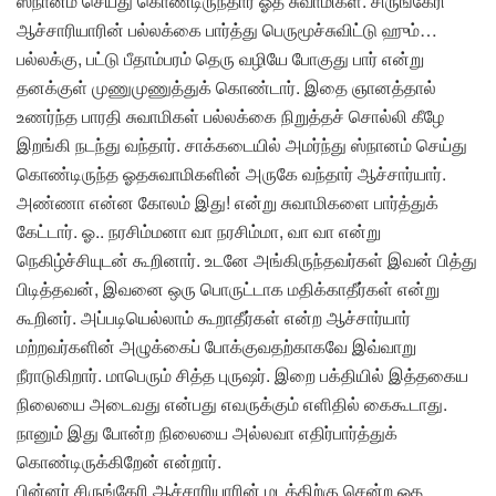
ஸ்நானம் செய்து கொண்டிருந்தார் ஓத சுவாமிகள். சிருங்கேரி
ஆச்சாரியாரின் பல்லக்கை பார்த்து பெருமூச்சுவிட்டு ஹும்…
பல்லக்கு, பட்டு பீதாம்பரம் தெரு வழியே போகுது பார் என்று
தனக்குள் முணுமுணுத்துக் கொண்டார். இதை ஞானத்தால்
உணர்ந்த பாரதி சுவாமிகள் பல்லக்கை நிறுத்தச் சொல்லி கீழே
இறங்கி நடந்து வந்தார். சாக்கடையில் அமர்ந்து ஸ்நானம் செய்து
கொண்டிருந்த ஓதசுவாமிகளின் அருகே வந்தார் ஆச்சார்யார்.
அண்ணா என்ன கோலம் இது! என்று சுவாமிகளை பார்த்துக்
கேட்டார். ஓ.. நரசிம்மனா வா நரசிம்மா, வா வா என்று
நெகிழ்ச்சியுடன் கூறினார். உடனே அங்கிருந்தவர்கள் இவன் பித்து
பிடித்தவன், இவனை ஒரு பொருட்டாக மதிக்காதீர்கள் என்று
கூறினர். அப்படியெல்லாம் கூறாதீர்கள் என்ற ஆச்சார்யார்
மற்றவர்களின் அழுக்கைப் போக்குவதற்காகவே இவ்வாறு
நீராடுகிறார். மாபெரும் சித்த புருஷர். இறை பக்தியில் இத்தகைய
நிலையை அடைவது என்பது எவருக்கும் எளிதில் கைகூடாது.
நானும் இது போன்ற நிலையை அல்லவா எதிர்பார்த்துக்
கொண்டிருக்கிறேன் என்றார்.
பின்னர் சிருங்கேரி ஆச்சாரியாரின் மடத்திற்கு சென்ற ஓத