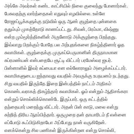
அங்கே அவர்கள் கண்ட காட்சியில் நிலை குலைந்து போனார்கள்.
பேசுவதற்கு வார்த்தைகள் எதுவும் எழவில்லை. உள்ளே
ரோஜாப்பூக்களுக்கு நடுவில் ஒரு ஆண் குழந்தை புன்னகை
ததும்பும் முகத்தோடு காணப்பட்டது. சிவன், பிரம்மா, விஷ்ணு
என்ற மும்மூர்த்திகளின் அருளோடு அக்குழந்தை பிறந்தது.
இவ்வாறு பிறக்கும் போதே பல அற்புதங்களை நிகழ்த்தினார் ஓத
சுவாமிகள். குழந்தைக்கு முருகப்பெருமானின் திருநாமமான
சுப்ரமண்யன் என்பதையே சூட்டி விட்டார் பரமேஸ்வர ஐயர்.
பின்னாளில் இவர் சுப்பையா என எல்லோராலும் அழைக்கப்பட்டார்.
சுவாமிகளுடைய ஐந்தாவது வயதில் அவருக்கு உபநயனம் நடந்தது.
சிறு வயதில் இருந்தே இறை இன்பத்தில் நாட்டம் அதிகம்
கொண்டவராகத் திகழ்ந்தார் சுவாமிகள். ஓம் என்றும் ஆதிசங்கரா
என்றும் சொல்லிக்கொண்டே இருப்பார். ஒரு கட்டத்தில்
தந்தையார் மறைந்து விட்டார். அதன் பின் காடு, மலை என்று
சுற்றித் திரிய ஆரம்பித்தார். ஒருமுறை தன் தாயாரிடம் நீ என்னை
எப்போடு கூப்பிடுகிறாயோ அப்போது நான் வருகிறேன்.
எனக்கென்று சில பணிகள் இருக்கின்றன என்று சொல்லி,