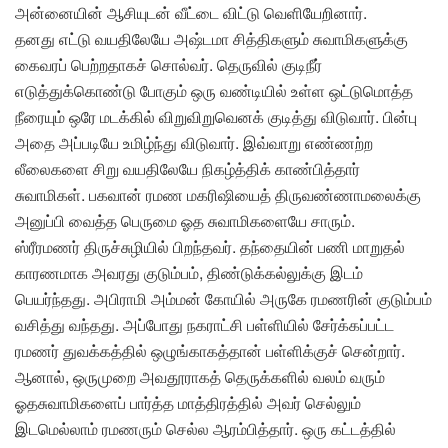
அன்னையின் ஆசியுடன் வீட்டை விட்டு வெளியேறினார்.
தனது எட்டு வயதிலேயே அஷ்டமா சித்திகளும் சுவாமிகளுக்கு
கைவரப் பெற்றதாகச் சொல்வர். தெருவில் குடிநீர்
எடுத்துக்கொண்டு போகும் ஒரு வண்டியில் உள்ள ஒட்டுமொத்த
நீரையும் ஒரே மடக்கில் விறுவிறுவெனக் குடித்து விடுவார். பின்பு
அதை அப்படியே உமிழ்ந்து விடுவார். இவ்வாறு எண்ணற்ற
லீலைகளை சிறு வயதிலேயே நிகழ்த்திக் காண்பித்தார்
சுவாமிகள். பகவான் ரமண மகரிஷியைத் திருவண்ணாமலைக்கு
அனுப்பி வைத்த பெருமை ஓத சுவாமிகளையே சாரும்.
ஸ்ரீரமணர் திருச்சுழியில் பிறந்தவர். தந்தையின் பணி மாறுதல்
காரணமாக அவரது குடும்பம், திண்டுக்கல்லுக்கு இடம்
பெயர்ந்தது. அபிராமி அம்மன் கோயில் அருகே ரமணரின் குடும்பம்
வசித்து வந்தது. அப்போது நகராட்சி பள்ளியில் சேர்க்கப்பட்ட
ரமணர் துவக்கத்தில் ஒழுங்காகத்தான் பள்ளிக்குச் சென்றார்.
ஆனால், ஒருமுறை அவதூராகத் தெருக்களில் வலம் வரும்
ஓதசுவாமிகளைப் பார்த்த மாத்திரத்தில் அவர் செல்லும்
இடமெல்லாம் ரமணரும் செல்ல ஆரம்பித்தார். ஒரு கட்டத்தில்